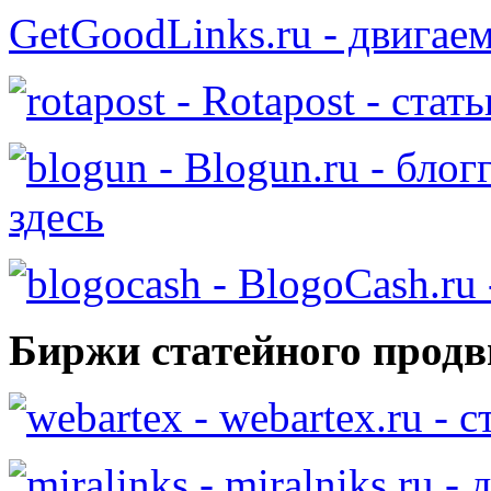
GetGoodLinks.ru - двигае
- Rotapost - стат
- Blogun.ru - бло
здесь
- BlogoCash.ru 
Биржи статейного продв
- webartex.ru - 
- miralniks.ru -