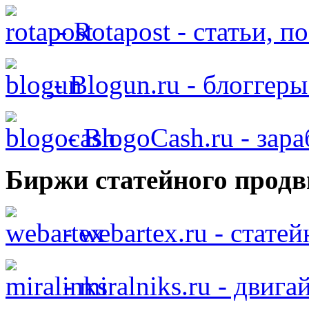
- Rotapost - статьи, п
- Blogun.ru - блоггер
- BlogoCash.ru - зар
Биржи статейного продв
- webartex.ru - стате
- miralniks.ru - двига