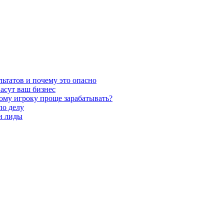
льтатов и почему это опасно
асут ваш бизнес
кому игроку проще зарабатывать?
по делу
 и лиды