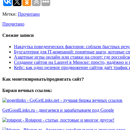
Метки:
Прочитано
Прочитано
Свежие записи
Накрутка поведенческих факторов: соблазн быстрых резу
Бухгалтерия для IT-компаний: понятные шаги, которые сп
Азартные игры онлайн или ставки на спорт: где российс
Создание сайтов на Laravel в Минске: просто, надёжно и 
Кейс: как одно целевое продвижение сайтов даёт трафик
Как монетизировать/продвигать сайт?
Биржи вечных ссылок:
- GoGetLinks.net - лучшая биржа вечных ссылок
GetGoodLinks.ru - двигаемся и зарабатываем под Google
- Rotapost - статьи, постовые и многое другое!
- Blogun.ru - блоггеры зарабатывают и двигают здесь