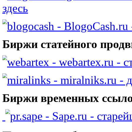
здесь
- BlogoCash.ru 
Биржи статейного продв
- webartex.ru - 
- miralniks.ru -
Биржи временных ссыло
- Sape.ru - старе