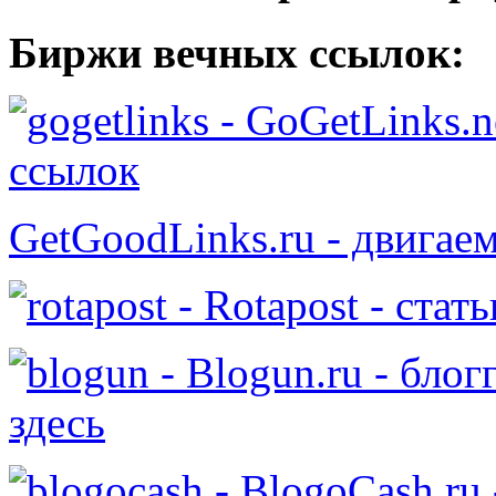
Биржи вечных ссылок:
- GoGetLinks.n
ссылок
GetGoodLinks.ru - двигае
- Rotapost - стат
- Blogun.ru - бло
здесь
- BlogoCash.ru 