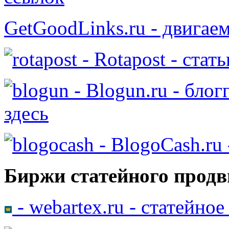
GetGoodLinks.ru - двигае
- Rotapost - стат
- Blogun.ru - бло
здесь
- BlogoCash.ru 
Биржи статейного продв
- webartex.ru - статейно