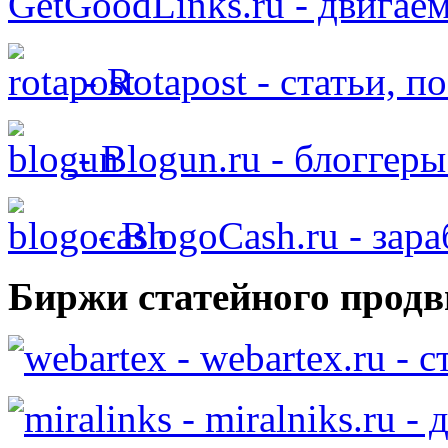
GetGoodLinks.ru - двигае
- Rotapost - статьи, п
- Blogun.ru - блоггер
- BlogoCash.ru - зар
Биржи статейного продв
- webartex.ru - 
- miralniks.ru -