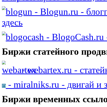
- Blogun.ru - бло
здесь
- BlogoCash.ru 
Биржи статейного продв
- webartex.ru - стате
- miralniks.ru - двигай и
Биржи временных ссыло