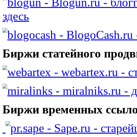
- Blogun.ru - бло
здесь
- BlogoCash.ru 
Биржи статейного продв
- webartex.ru - 
- miralniks.ru -
Биржи временных ссыло
- Sape.ru - старе