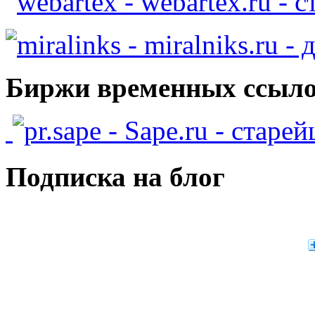
- webartex.ru - 
- miralniks.ru -
Биржи временных ссыло
- Sape.ru - старе
Подписка на блог