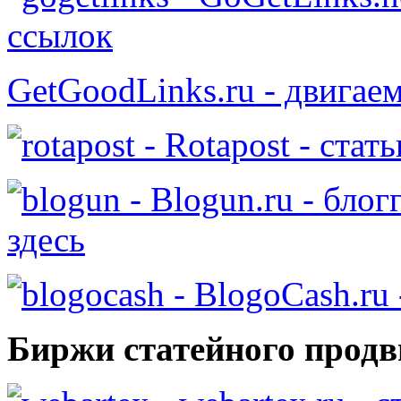
ссылок
GetGoodLinks.ru - двигае
- Rotapost - стат
- Blogun.ru - бло
здесь
- BlogoCash.ru 
Биржи статейного продв