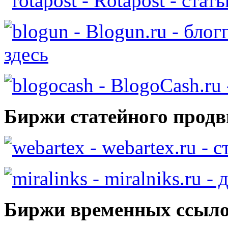
- Rotapost - стат
- Blogun.ru - бло
здесь
- BlogoCash.ru 
Биржи статейного продв
- webartex.ru - 
- miralniks.ru -
Биржи временных ссыло