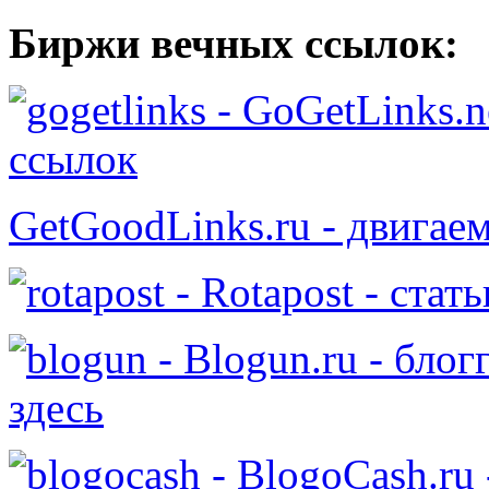
Биржи вечных ссылок:
- GoGetLinks.n
ссылок
GetGoodLinks.ru - двигае
- Rotapost - стат
- Blogun.ru - бло
здесь
- BlogoCash.ru 