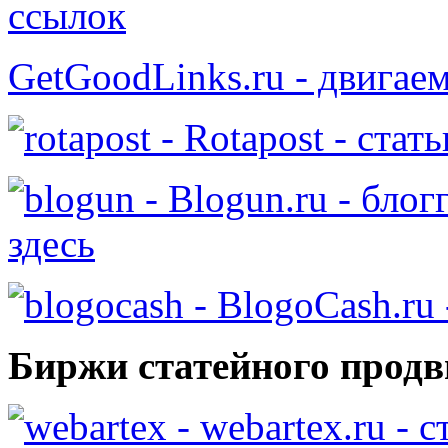
ссылок
GetGoodLinks.ru - двигае
- Rotapost - стат
- Blogun.ru - бло
здесь
- BlogoCash.ru 
Биржи статейного продв
- webartex.ru - 