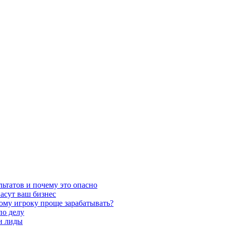
льтатов и почему это опасно
асут ваш бизнес
кому игроку проще зарабатывать?
по делу
 и лиды