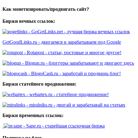
Как монетизировать/продвигать сайт?
Биржи вечных ссылок:
- GoGetLinks.net - лучшая биржа вечных ссылок
GetGoodLinks.ru - двигаемся и зарабатываем под Google
- Rotapost - статьи, постовые и многое другое!
- Blogun.ru - блоггеры зарабатывают и двигают здесь
- BlogoCash.ru - заработай и продвинь блог!
Биржи статейного продвижения:
- webartex.ru - статейное продвижение!
- miralniks.ru - двигай и зарабатывай на статьях
Биржи временных ссылок:
- Sape.ru - старейшая ссылочная биржа
Подписка на блог