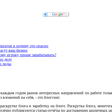
льтатов и почему это опасно
асут ваш бизнес
кому игроку проще зарабатывать?
по делу
 и лиды
с каждым годом рынок интересных направлений по работе тольк
з вложений на себя, - это блоггинг.
раскрутке блога и заработку на блоге. Раскрутка блога, монет
емесячно публикуются статьи-отчёты по достижению различных це