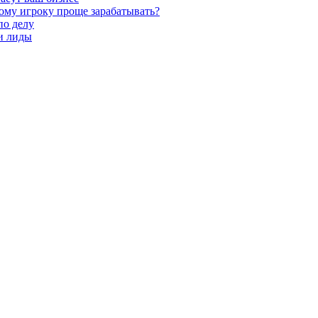
кому игроку проще зарабатывать?
по делу
 и лиды