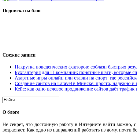
Подписка на блог
Свежие записи
Накрутка поведенческих факторов: соблазн быстрых резу
Бухгалтерия для IT-компаний: понятные шаги, которые сп
Азартные игры онлайн или ставки на спорт: где российс
Создание сайтов на Laravel в Минске: просто, надёжно и 
Кейс: как одно целевое продвижение сайтов даёт трафик
О блоге
Не секрет, что достойную работу в Интернете найти можно, 
возрастает. Как одно из направлений работать из дому, почти бе