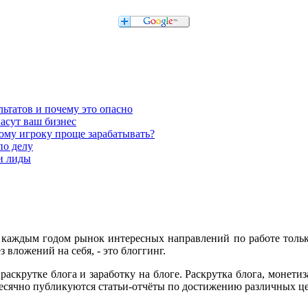
льтатов и почему это опасно
асут ваш бизнес
кому игроку проще зарабатывать?
по делу
 и лиды
с каждым годом рынок интересных направлений по работе тольк
з вложений на себя, - это блоггинг.
раскрутке блога и заработку на блоге. Раскрутка блога, монет
емесячно публикуются статьи-отчёты по достижению различных це