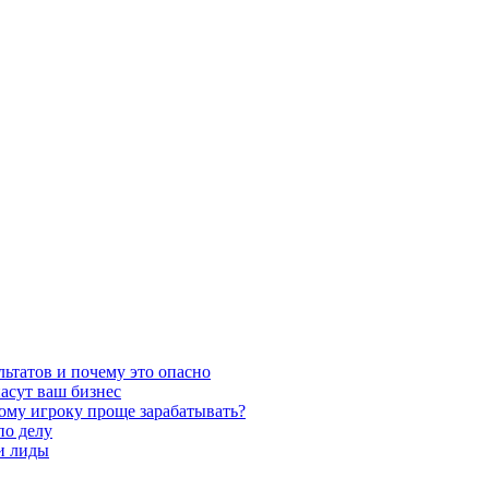
льтатов и почему это опасно
асут ваш бизнес
кому игроку проще зарабатывать?
по делу
 и лиды