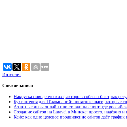
Интернет
Свежие записи
Накрутка поведенческих факторов: соблазн быстрых резу
Бухгалтерия для IT-компаний: понятные шаги, которые сп
Азартные игры онлайн или ставки на спорт: где российс
Создание сайтов на Laravel в Минске: просто, надёжно и 
Кейс: как одно целевое продвижение сайтов даёт трафик