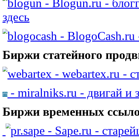
- Blogun.ru - бло
здесь
- BlogoCash.ru 
Биржи статейного продв
- webartex.ru - 
- miralniks.ru - двигай и
Биржи временных ссыло
- Sape.ru - старе