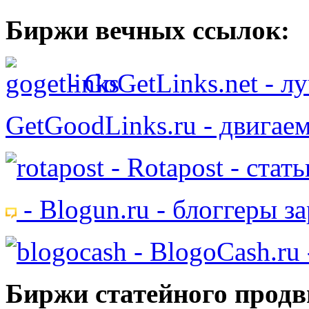
Биржи вечных ссылок:
- GoGetLinks.net - 
GetGoodLinks.ru - двигае
- Rotapost - стат
- Blogun.ru - блоггеры з
- BlogoCash.ru 
Биржи статейного продв