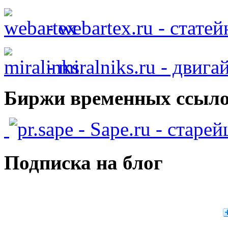
- webartex.ru - стате
- miralniks.ru - двига
Биржи временных ссыло
- Sape.ru - старе
Подписка на блог