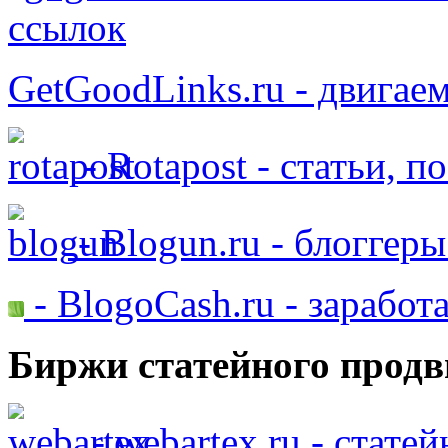
ссылок
GetGoodLinks.ru - двигае
- Rotapost - статьи, п
- Blogun.ru - блоггер
- BlogoCash.ru - заработ
Биржи статейного продв
- webartex.ru - стате