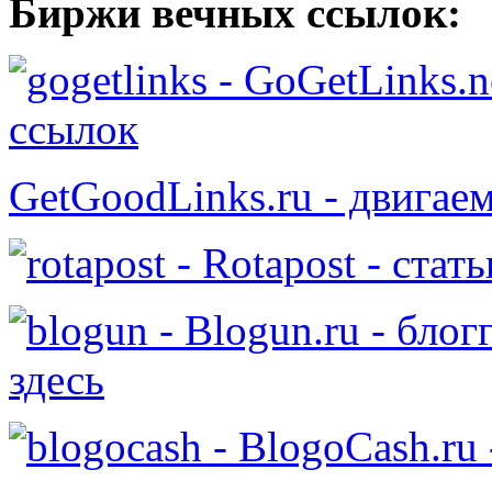
Биржи вечных ссылок:
- GoGetLinks.n
ссылок
GetGoodLinks.ru - двигае
- Rotapost - стат
- Blogun.ru - бло
здесь
- BlogoCash.ru 