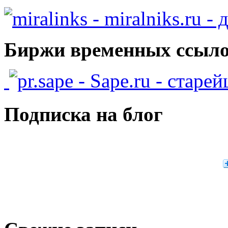
- miralniks.ru -
Биржи временных ссыло
- Sape.ru - старе
Подписка на блог