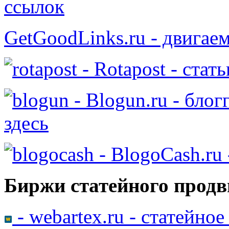
ссылок
GetGoodLinks.ru - двигае
- Rotapost - стат
- Blogun.ru - бло
здесь
- BlogoCash.ru 
Биржи статейного продв
- webartex.ru - статейно