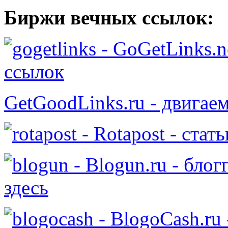
Биржи вечных ссылок:
- GoGetLinks.n
ссылок
GetGoodLinks.ru - двигае
- Rotapost - стат
- Blogun.ru - бло
здесь
- BlogoCash.ru 