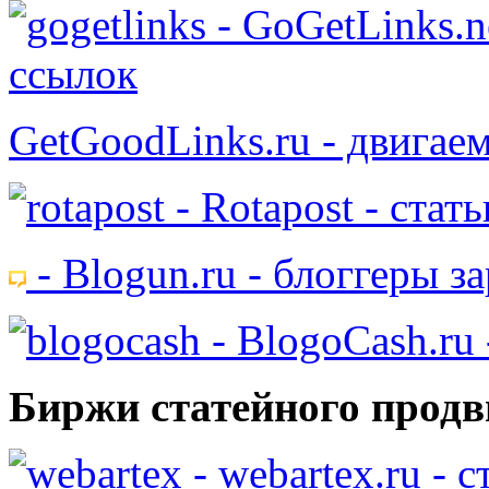
- GoGetLinks.n
ссылок
GetGoodLinks.ru - двигае
- Rotapost - стат
- Blogun.ru - блоггеры з
- BlogoCash.ru 
Биржи статейного продв
- webartex.ru - 