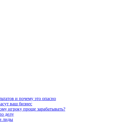
льтатов и почему это опасно
асут ваш бизнес
кому игроку проще зарабатывать?
по делу
 и лиды