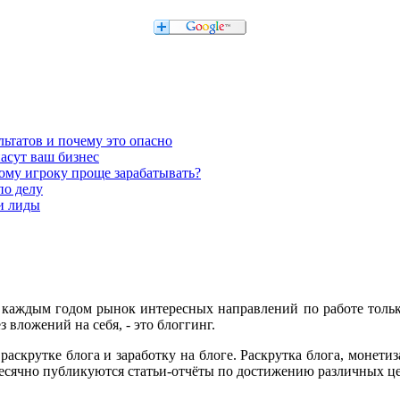
льтатов и почему это опасно
асут ваш бизнес
кому игроку проще зарабатывать?
по делу
 и лиды
с каждым годом рынок интересных направлений по работе тольк
з вложений на себя, - это блоггинг.
раскрутке блога и заработку на блоге. Раскрутка блога, монет
емесячно публикуются статьи-отчёты по достижению различных це