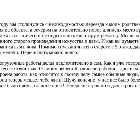
оду мы столкнулись с необходимостью переезда к моим родствен
ремя на объекте, а вечером на относительно новое для меня мест
оехать без ничего и не подготовить квартиру к ремонту. Мы вык
ного старого произведения искусства и вазы. И как вы думаете
аписаться в жим. Помимо спускания всего старого с 5 этажа, да
о мелочи. Перечислять можно долго.
огрузочные работы делал исключительно я сам. Как я уже говорил
его «хозяйства». От моих решений зависели рабочие, длительно
троена работа, как относятся к своему делу самые обычные люди
а теперь мешает тебе жить! Щучу конечно, у нас все было более
ое было время, главное опыт! Теперь не страшно и дом строить!