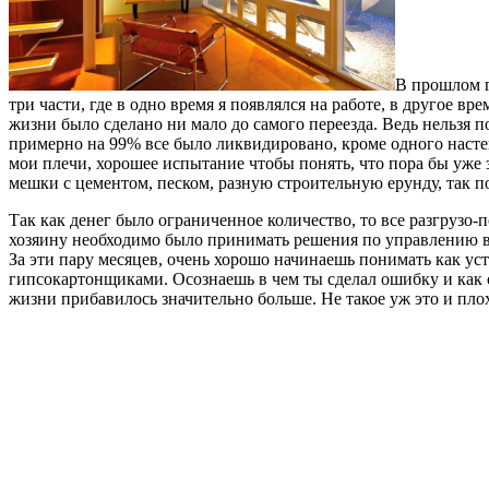
В прошлом г
три части, где в одно время я появлялся на работе, в другое в
жизни было сделано ни мало до самого переезда. Ведь нельзя п
примерно на 99% все было ликвидировано, кроме одного настен
мои плечи, хорошее испытание чтобы понять, что пора бы уже з
мешки с цементом, песком, разную строительную ерунду, так п
Так как денег было ограниченное количество, то все разгрузо-п
хозяину необходимо было принимать решения по управлению вс
За эти пару месяцев, очень хорошо начинаешь понимать как ус
гипсокартонщиками. Осознаешь в чем ты сделал ошибку и как он
жизни прибавилось значительно больше. Не такое уж это и плох