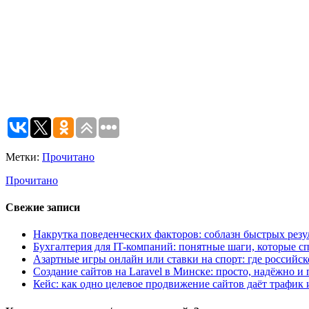
Метки:
Прочитано
Прочитано
Свежие записи
Накрутка поведенческих факторов: соблазн быстрых резу
Бухгалтерия для IT-компаний: понятные шаги, которые сп
Азартные игры онлайн или ставки на спорт: где российс
Создание сайтов на Laravel в Минске: просто, надёжно и 
Кейс: как одно целевое продвижение сайтов даёт трафик