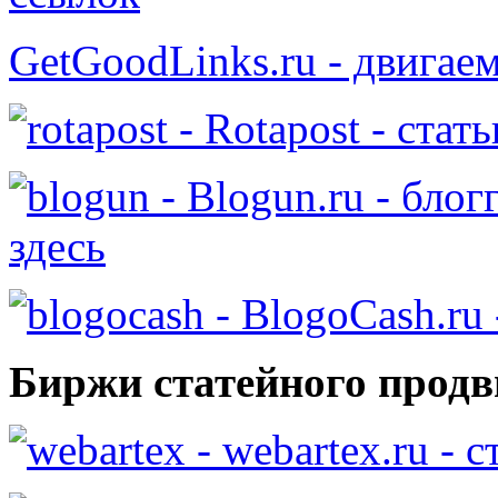
GetGoodLinks.ru - двигае
- Rotapost - стат
- Blogun.ru - бло
здесь
- BlogoCash.ru 
Биржи статейного продв
- webartex.ru - 