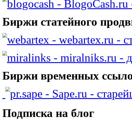
- BlogoCash.ru 
Биржи статейного продв
- webartex.ru - 
- miralniks.ru -
Биржи временных ссыло
- Sape.ru - старе
Подписка на блог