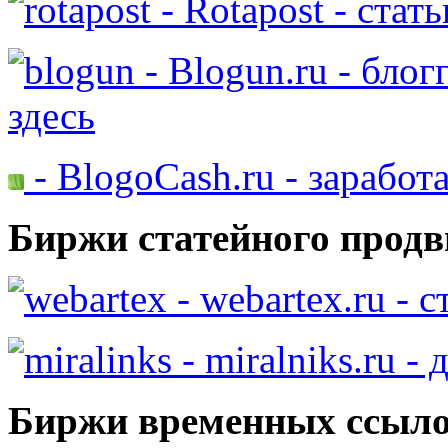
- Rotapost - стат
- Blogun.ru - бло
здесь
- BlogoCash.ru - заработ
Биржи статейного продв
- webartex.ru - 
- miralniks.ru -
Биржи временных ссыло