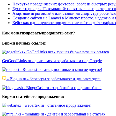
Накрутка поведенческих факторов: соблазн быстрых резу
Бухгалтерия для IT-компаний: понятные шаги, которые сп
Азартные игры онлайн или ставки на спорт: где российс
Создание сайтов на Laravel в Минске: просто, надёжно и 
Кейс: как одно целевое продвижение сайтов даёт трафик
Как монетизировать/продвигать сайт?
Биржи вечных ссылок:
- GoGetLinks.net - лучшая биржа вечных ссылок
GetGoodLinks.ru - двигаемся и зарабатываем под Google
- Rotapost - статьи, постовые и многое другое!
- Blogun.ru - блоггеры зарабатывают и двигают здесь
- BlogoCash.ru - заработай и продвинь блог!
Биржи статейного продвижения:
- webartex.ru - статейное продвижение!
- miralniks.ru - двигай и зарабатывай на статьях