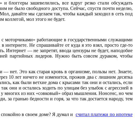
 и блоггеры зашевелились, все вдруг резко стали обсуждать
ним не было свободного доступа. Сейчас, спустя почти неделю,
Мол, давайте мы сделаем так, чтобы каждый заходил в сеть под
коллегой, мол этого не будет.
ки с моторчиками» работающие в государственными служащими
 интернете. Не спрашивайте от куда я это взял, просто где-то
ть. Интернет — не запретят, ввода цензуры не будет, наподобие
цией партийных лидеров. Нужно быть совсем дураком, чтобы
 нет. Это как старая кровь в организме, пользы нет. Знаете,
ерез 10 лет ничего не изменится, прожив два с лишним десятка
ались, как были ветхие дома с крысами так они и остались, если
так они и остались ходить по улицам без улыбок с агрессией в
ор у многих из них «совковый» образ мышления. Нонсенс, но чем
 за гранью бедности и горя, за что так достается народу, тем
м спокойно в своем доме? Я думал и
считал платежи по ипотеке