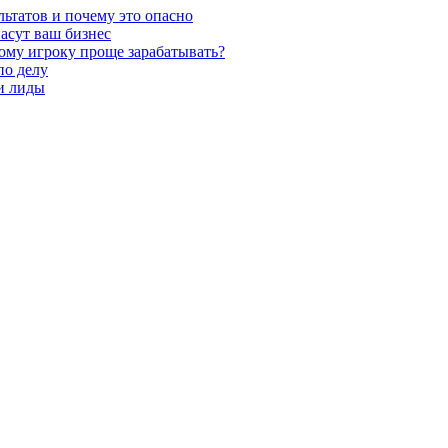
льтатов и почему это опасно
асут ваш бизнес
кому игроку проще зарабатывать?
по делу
 и лиды