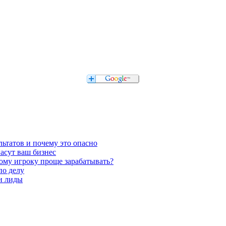
льтатов и почему это опасно
асут ваш бизнес
кому игроку проще зарабатывать?
по делу
 и лиды