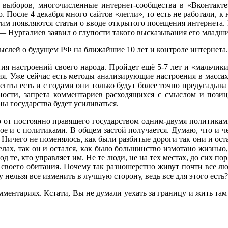
 выборов, многочисленные интернет-сообщества в «Вконтакте»
 После 4 декабря много сайтов «легли», то есть не работали, к 
тим появляются статьи о вводе открытого посещения интернета. 
Нургалиев заявил о глупости такого высказывания его младшим 
ыслей о будущем РФ на ближайшие 10 лет и контроле интернета.
тия настроений своего народа. Пройдет ещё 5-7 лет и «мальчи
я. Уже сейчас есть методы анализирующие настроения в массах в
менты есть и с годами они только будут более точно предугадыва
ности, запрета комментариев расходящихся с смыслом и пози
ы государства будет усиливаться.
от постоянно правящего государством одним-двумя политиками —
ое и с политиками. В общем застой получается. Думаю, что и ч
то? Ничего не поменялось, как были разбитые дороги так они и ост
елах, так он и остался, как было большинство измотано жизнью, 
од те, кто управляет им. Не те люди, не на тех местах, до сих п
воего обитания. Почему так разношерстно живут почти все люди,
у нельзя все изменить в лучшую сторону, ведь все для этого есть?
омментариях. Кстати, Вы не думали уехать за границу и жить та