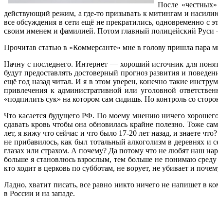
После «честных»
действующий режим, а где-то призывать к митингам и насилию.
все обсуждения в сети ещё не прекратились, одновременно с э
своим именем и фамилией. Потом главный полицейский Руси — 
Прочитав статью в «Коммерсанте» мне в голову пришла пара м
Начну с последнего. Интернет — хороший источник для поня
будут предоставлять достоверный прогноз развития и поведени
ещё год назад читал. И я в этом уверен, конечно такие инстру
привлечения к административной или уголовной ответствен
«подпилить сук» на котором сам сидишь. Но контроль со сторон
Что касается будущего РФ. По моему мнению ничего хорошего 
сдавать кровь чтобы она обновилась крайне полезно. Тоже сам
лет, я вижу что сейчас и что было 17-20 лет назад, и знаете ч
не прибавилось, как был тотальный алкоголизм в деревнях и с
глазах или страхом. А почему? Да потому что не любят наш нар
больше я становлюсь взрослым, тем больше не понимаю среду с
кто ходит в церковь по субботам, не ворует, не убивает и почем
Ладно, хватит писать, все равно никто ничего не напишет в к
в России и на западе.