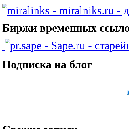
- miralniks.ru -
Биржи временных ссыло
- Sape.ru - старе
Подписка на блог