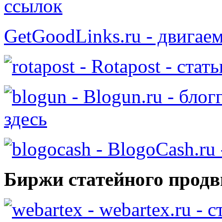
ссылок
GetGoodLinks.ru - двигае
- Rotapost - стат
- Blogun.ru - бло
здесь
- BlogoCash.ru 
Биржи статейного продв
- webartex.ru - 