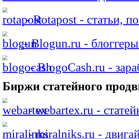
- Rotapost - статьи, п
- Blogun.ru - блоггер
- BlogoCash.ru - зар
Биржи статейного продв
- webartex.ru - стате
- miralniks.ru - двига