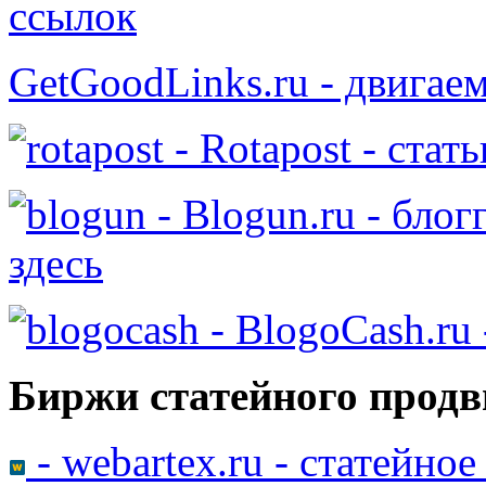
ссылок
GetGoodLinks.ru - двигае
- Rotapost - стат
- Blogun.ru - бло
здесь
- BlogoCash.ru 
Биржи статейного продв
- webartex.ru - статейно