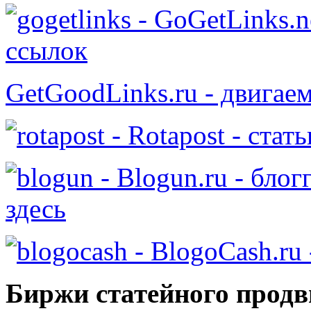
- GoGetLinks.n
ссылок
GetGoodLinks.ru - двигае
- Rotapost - стат
- Blogun.ru - бло
здесь
- BlogoCash.ru 
Биржи статейного продв