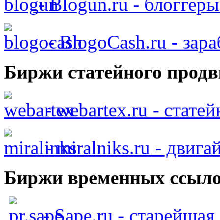
- Blogun.ru - блоггер
- BlogoCash.ru - зар
Биржи статейного продв
- webartex.ru - стате
- miralniks.ru - двига
Биржи временных ссыло
- Sape.ru - старейша